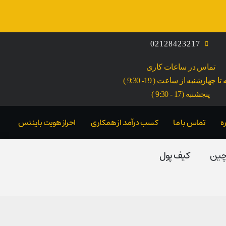
02128423217
تماس در ساعات کاری
ا چهارشنبه از ساعت ( 19- 9:30 )
پنجشنبه (17 - 9:30 )
ه
تماس با ما
کسب درآمد از همکاری
احراز هویت بایننس
 چین
کیف پول