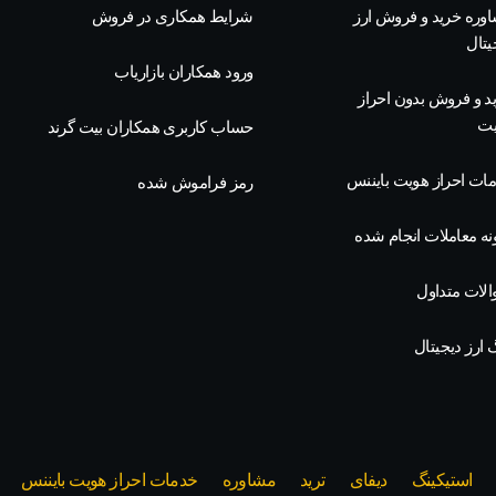
وره خرید و فروش ارز
شرایط همکاری در فروش
یتال
ورود همکاران بازاریاب
د و فروش بدون احراز
یت
حساب کاربری همکاران بیت گرند
ات احراز هویت بایننس
رمز فراموش شده
نه معاملات انجام شده
لات متداول
گ ارز دیجیتال
استیکینگ
دیفای
ترید
مشاوره
خدمات احراز هویت بایننس