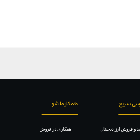
سی سریع
همکار ما شو
د و فروش ارز دیجیتال
همکاری در فروش