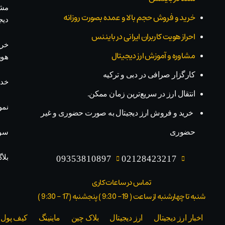
مشا
خرید و فروش حجم بالا و عمده بصورت روزانه
دیج
احراز هویت کاربران ایرانی در بایننس
خری
مشاوره و آموزش ارز دیجیتال
هو
کارگزار صرافی در دبی و ترکیه
خدم
انتقال ارز در سریع‌ترین زمان ممکن.
نمو
خرید و فروش ارز دیجیتال به صورت حضوری و غیر
حضوری
سوا
بلا
09353810897
02128423217
تماس در ساعات کاری
شنبه تا چهارشنبه از ساعت ( 19- 9:30 ) پنجشنبه (17 - 9:30 )​
اخبار ارز دیجیتال
ارز دیجیتال
بلاک‌ چین
ماینینگ
کیف پول