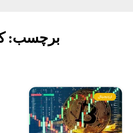
برچسب: کیف
ارز دیجیتال