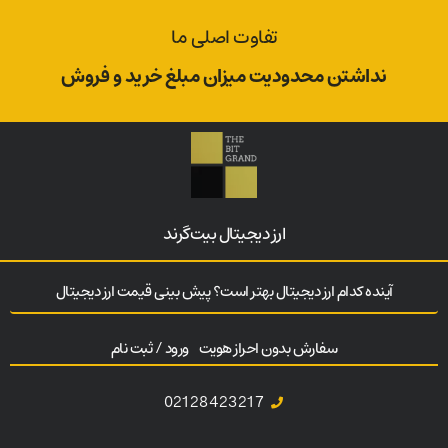
تفاوت اصلی ما
نداشتن محدودیت میزان مبلغ خرید و فروش
ارز‌ دیجیتال بیت‌گرند
آینده کدام ارز دیجیتال بهتر است؟ پیش بینی قیمت ارز دیجیتال
سفارش بدون احراز هویت
ورود / ثبت نام
02128423217