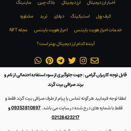
اخبار ارز دیجیتال
ارز دیجیتال
بلاک‌ چین
ماینینگ
کیف پول
استیکینگ
دیفای
ترید
مشاوره
خدمات احراز هویت بایننس
احراز هویت بایننس
مجله NFT
آینده کدام ارز دیجیتال بهتر است؟
قابل توجه کاربران گرامی : جهت جلوگیری از سوء استفاده احتمالی از نام و
برند صرافی بیت گرند
لطفا توجه فرمایید هر گونه تماس یا پیام از طرف صرافی بیت گرند فقط و
فقط با شماره های درج شده در سایت می باشد.
09353810897 و
02128423217