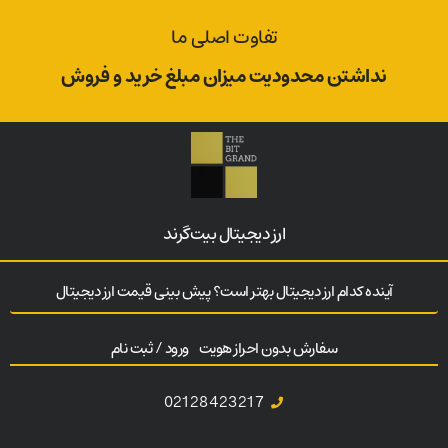
تفاوت اصلی ما
نداشتن محدودیت میزان مبلغ خرید و فروش
ارز‌ دیجیتال بیت‌گرند
آینده کدام ارز دیجیتال بهتر است؟ پیش بینی قیمت ارز دیجیتال
سفارش بدون احراز هویت
ورود / ثبت نام
02128423217