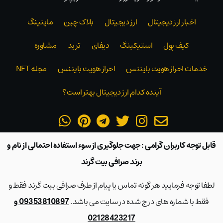
اخبار ارز دیجیتال
ارز دیجیتال
بلاک‌ چین
ماینینگ
کیف پول
استیکینگ
دیفای
ترید
مشاوره
خدمات احراز هویت بایننس
احراز هویت بایننس
مجله NFT
آینده کدام ارز دیجیتال بهتر است؟
قابل توجه کاربران گرامی : جهت جلوگیری از سوء استفاده احتمالی از نام و
برند صرافی بیت گرند
لطفا توجه فرمایید هر گونه تماس یا پیام از طرف صرافی بیت گرند فقط و
فقط با شماره های درج شده در سایت می باشد.
09353810897 و
02128423217