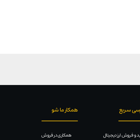
سی سریع
همکار ما شو
د و فروش ارز دیجیتال
همکاری در فروش