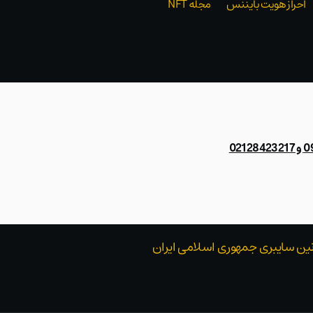
احراز هویت بایننس
مجله NFT
021
قوانین سایبری جمهوری اسلامی ایران