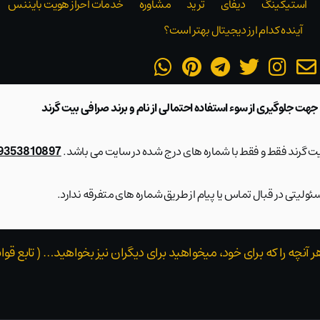
استیکینگ
دیفای
ترید
مشاوره
خدمات احراز هویت بایننس
آینده کدام ارز دیجیتال بهتر است؟
 جهت جلوگیری از سوء استفاده احتمالی از نام و برند صرافی بیت گرند
بیت گرند فقط و فقط با شماره های درج شده در سایت می باشد.
09353810897 و 28423217
ولیتی در قبال تماس یا پیام از طریق شماره های متفرقه ندارد.
هر آنچه را که برای خود، میخواهید برای دیگران نیز بخواهید… ( تابع 