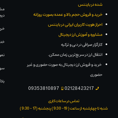
شده در بایننس
مشا
خرید و فروش حجم بالا و عمده بصورت روزانه
دیج
احراز هویت کاربران ایرانی در بایننس
خری
مشاوره و آموزش ارز دیجیتال
خدم
کارگزار صرافی در دبی و ترکیه
انتقال ارز در سریع‌ترین زمان ممکن.
نمو
خرید و فروش ارز دیجیتال به صورت حضوری و غیر
سوا
حضوری
بلاگ
09353810897
02128423217
تماس در ساعات کاری
شنبه تا چهارشنبه از ساعت ( 19- 9:30 ) پنجشنبه (17 - 9:30 )​