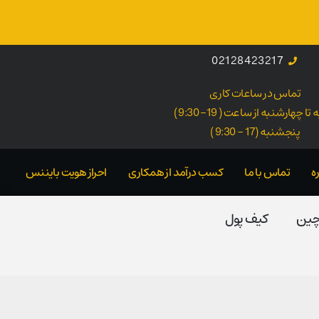
02128423217
تماس در ساعات کاری
ا چهارشنبه از ساعت ( 19- 9:30 )
پنجشنبه (17 - 9:30 )
ه
تماس با ما
کسب درآمد از همکاری
احراز هویت بایننس
 چین
کیف پول