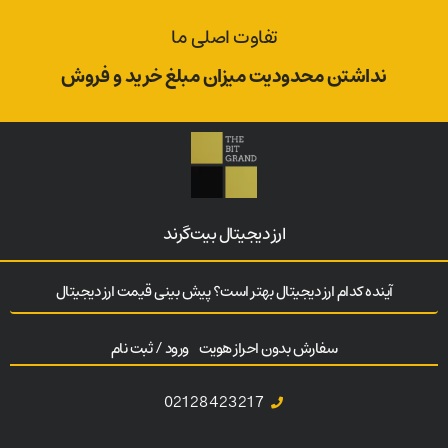
تفاوت اصلی ما
نداشتن محدودیت میزان مبلغ خرید و فروش
ارز‌ دیجیتال بیت‌گرند
آینده کدام ارز دیجیتال بهتر است؟ پیش بینی قیمت ارز دیجیتال
سفارش بدون احراز هویت
ورود / ثبت نام
02128423217