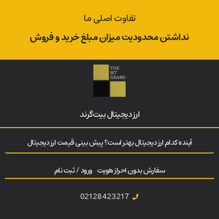
تفاوت اصلی ما
نداشتن محدودیت میزان مبلغ خرید و فروش
ارز‌ دیجیتال بیت‌گرند
آینده کدام ارز دیجیتال بهتر است؟ پیش بینی قیمت ارز دیجیتال
سفارش بدون احراز هویت
ورود / ثبت نام
02128423217