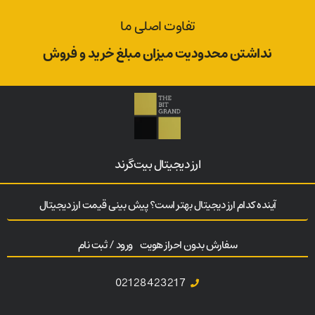
تفاوت اصلی ما
نداشتن محدودیت میزان مبلغ خرید و فروش
ارز‌ دیجیتال بیت‌گرند
آینده کدام ارز دیجیتال بهتر است؟ پیش بینی قیمت ارز دیجیتال
سفارش بدون احراز هویت
ورود / ثبت نام
02128423217