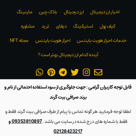
اخبار ارز دیجیتال
ارز دیجیتال
بلاک‌ چین
ماینینگ
کیف پول
استیکینگ
دیفای
ترید
مشاوره
خدمات احراز هویت بایننس
احراز هویت بایننس
مجله NFT
آینده کدام ارز دیجیتال بهتر است؟
قابل توجه کاربران گرامی : جهت جلوگیری از سوء استفاده احتمالی از نام و
برند صرافی بیت گرند
لطفا توجه فرمایید هر گونه تماس یا پیام از طرف صرافی بیت گرند فقط و
فقط با شماره های درج شده در سایت می باشد.
09353810897 و
02128423217