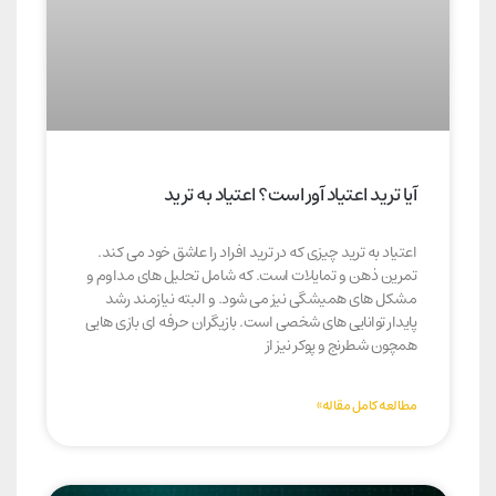
آیا ترید اعتیاد آور است؟ اعتیاد به ترید
اعتیاد به ترید چیزی که در ترید افراد را عاشق خود می کند.
تمرین ذهن و تمایلات است. که شامل تحلیل ھای مداوم و
مشکل ھای ھمیشگی نیز می شود. و البته نیازمند رشد
پایدار توانایی ھای شخصی است. بازیگران حرفه ای بازی ھایی
ھمچون شطرنج و پوکر نیز از
مطالعه کامل مقاله»