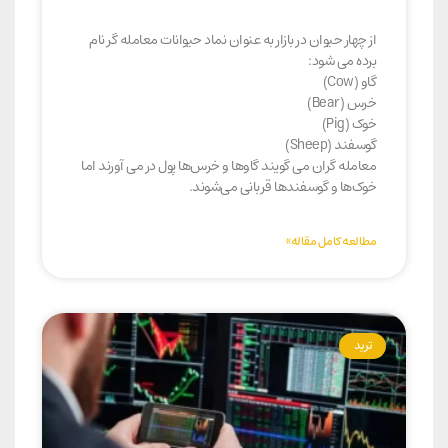
از چهار حیوان در بازار به عنوان نماد حیوانات معامله گر نام
برده می شود:
گاو (Cow)
خرس (Bear)
خوک (Pig)
گوسفند (Sheep)
معامله گران می گویند گاوها و خرس‌ها پول در می آورند اما
خوک‌ها و گوسفندها قربانی می‌شوند.
مطالعه کامل مقاله»
ترید