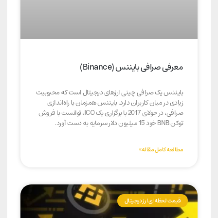
معرفی صرافی بایننس (Binance)
بایننس یک صرافی چینی ارزهای دیجیتال است که محبوبیت
زیادی در میان کاربران دارد. بایننس همزمان با راه‌اندازی
صرافی، در جولای 2017 با برگزاری یک ICO، توانست با فروش
توکن BNB خود 15 میلیون دلار سرمایه به دست آورد.
مطالعه کامل مقاله»
قیمت لحظه ای ارز دیجیتال