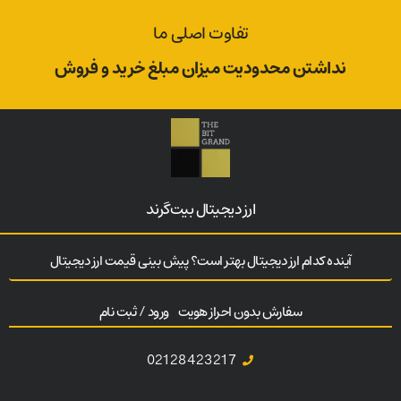
تفاوت اصلی ما
نداشتن محدودیت میزان مبلغ خرید و فروش
ارز‌ دیجیتال بیت‌گرند
آینده کدام ارز دیجیتال بهتر است؟ پیش بینی قیمت ارز دیجیتال
سفارش بدون احراز هویت
ورود / ثبت نام
02128423217