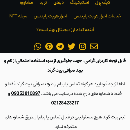
کیف پول
استیکینگ
دیفای
ترید
مشاوره
خدمات احراز هویت بایننس
احراز هویت بایننس
مجله NFT
آینده کدام ارز دیجیتال بهتر است؟
قابل توجه کاربران گرامی : جهت جلوگیری از سوء استفاده احتمالی از نام و
برند صرافی بیت گرند
لطفا توجه فرمایید هر گونه تماس یا پیام از طرف صرافی بیت گرند فقط و
فقط با شماره های درج شده در سایت می باشد.
09353810897 و
02128423217
تیم بیت گرند هیچ مسئولیتی در قبال تماس یا پیام از طریق شماره های
متفرقه ندارد.