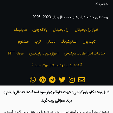
حجم بالا
روندهای جدید در ارزهای دیجیتال برای 2023-2025
اخبار ارز دیجیتال
ارز دیجیتال
بلاک‌ چین
ماینینگ
کیف پول
استیکینگ
دیفای
ترید
مشاوره
خدمات احراز هویت بایننس
احراز هویت بایننس
مجله NFT
آینده کدام ارز دیجیتال بهتر است؟
قابل توجه کاربران گرامی : جهت جلوگیری از سوء استفاده احتمالی از نام و
برند صرافی بیت گرند
لطفا توجه فرمایید هر گونه تماس یا پیام از طرف صرافی بیت گرند فقط و