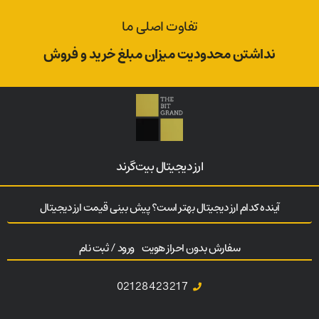
تفاوت اصلی ما
نداشتن محدودیت میزان مبلغ خرید و فروش
ارز‌ دیجیتال بیت‌گرند
آینده کدام ارز دیجیتال بهتر است؟ پیش بینی قیمت ارز دیجیتال
سفارش بدون احراز هویت
ورود / ثبت نام
02128423217