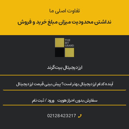
تفاوت اصلی ما
نداشتن محدودیت میزان مبلغ خرید و فروش
ارز‌ دیجیتال بیت‌گرند
آینده کدام ارز دیجیتال بهتر است؟ پیش بینی قیمت ارز دیجیتال
سفارش بدون احراز هویت
ورود / ثبت نام
02128423217