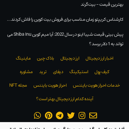
بهترین قیمت – بیت‌گرند
کارشناس کریپتو زمان مناسب برای فروش بیت کوین را فاش کردند…
پیش بینی قیمت شیبا اینو در سال 2022: آیا میم کوین Shiba Inu می
تواند به 1 دلار برسد؟
اخبار ارز دیجیتال
ارز دیجیتال
بلاک‌ چین
ماینینگ
کیف پول
استیکینگ
دیفای
ترید
مشاوره
خدمات احراز هویت بایننس
احراز هویت بایننس
مجله NFT
آینده کدام ارز دیجیتال بهتر است؟