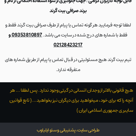
قابل توجه کاربران گرامی : جهت جلوگیری از سوء استفاده احتمالی از نام و
برند صرافی بیت گرند
لطفا توجه فرمایید هر گونه تماس یا پیام از طرف صرافی بیت گرند فقط و
فقط با شماره های درج شده در سایت می باشد.
09353810897 و
02128423217
تیم بیت گرند هیچ مسئولیتی در قبال تماس یا پیام از طریق شماره های
متفرقه ندارد.
هیچ قانونی بالاتر از وجدان انسانی در گیتی وجود ندارد. پس لطفا … هر
آنچه را که برای خود، میخواهید برای دیگران نیز بخواهید… ( تابع قوانین
سایبری جمهوری اسلامی ایران )
طراحی سایت، پشتیبانی و سئو ایلیاوب