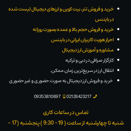
خرید و فروش تتر، بیت کوین و ارزهای دیجیتال لیست شده
در بایننس
خرید و فروش حجم بالا و عمده بصورت روزانه
احراز هویت کاربران ایرانی در بایننس
مشاوره و آموزش ارز دیجیتال
کارگزار صرافی در دبی و ترکیه
انتقال ارز در سریع‌ترین زمان ممکن.
خرید و فروش ارز دیجیتال به صورت حضوری و غیر حضوری
09353810897
02128423217
تماس در ساعات کاری
شنبه تا چهارشنبه از ساعت ( 19- 9:30 ) پنجشنبه (17 -