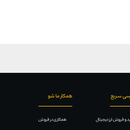
سی سریع
همکار ما شو
د و فروش ارز دیجیتال
همکاری در فروش