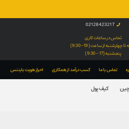
02128423217
تماس در ساعات کاری
ا چهارشنبه از ساعت ( 19- 9:30 )
پنجشنبه (17 - 9:30 )
ه
تماس با ما
کسب درآمد از همکاری
احراز هویت بایننس
 چین
کیف پول