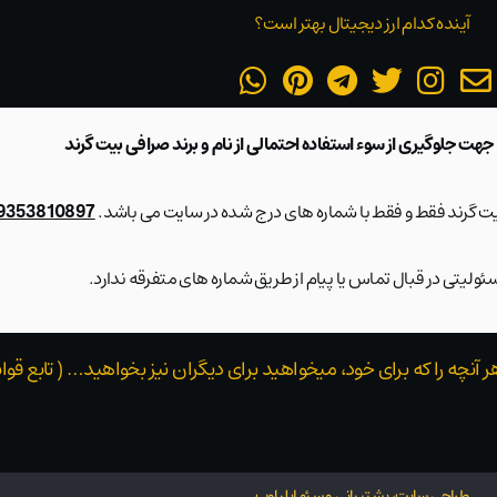
آینده کدام ارز دیجیتال بهتر است؟
 جهت جلوگیری از سوء استفاده احتمالی از نام و برند صرافی بیت گرند
بیت گرند فقط و فقط با شماره های درج شده در سایت می باشد.
09353810897 و 28423217
ولیتی در قبال تماس یا پیام از طریق شماره های متفرقه ندارد.
هر آنچه را که برای خود، میخواهید برای دیگران نیز بخواهید… ( تابع 
طراحی سایت، پشتیبانی و سئو ایلیاوب