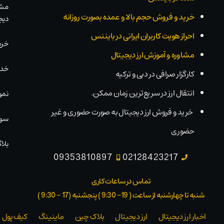
مشا
خرید و فروش حجم بالا و عمده بصورت روزانه
دیج
احراز هویت کاربران ایرانی در بایننس
خری
مشاوره و آموزش ارز دیجیتال
خدم
کارگزار صرافی در دبی و ترکیه
انتقال ارز در سریع‌ترین زمان ممکن.
نمو
خرید و فروش ارز دیجیتال به صورت حضوری و غیر
سوا
حضوری
بلاگ
09353810897
02128423217
تماس در ساعات کاری
شنبه تا چهارشنبه از ساعت ( 19- 9:30 ) پنجشنبه (17 - 9:30 )​
اخبار ارز دیجیتال
ارز دیجیتال
بلاک‌ چین
ماینینگ
کیف پول