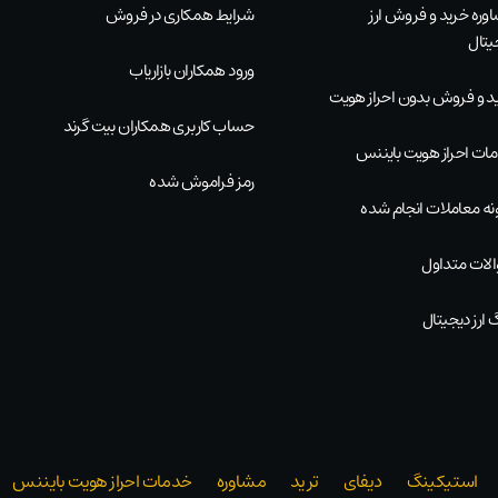
وره خرید و فروش ارز
شرایط همکاری در فروش
یتال
ورود همکاران بازاریاب
د و فروش بدون احراز هویت
حساب کاربری همکاران بیت گرند
ات احراز هویت بایننس
رمز فراموش شده
نه معاملات انجام شده
لات متداول
 ارز دیجیتال
استیکینگ
دیفای
ترید
مشاوره
خدمات احراز هویت بایننس