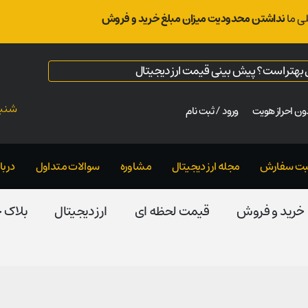
ی ما
نداشتن محدودیت میزان مبلغ خرید و فروش
ال بهتر است؟ پیش بینی قیمت ارز دیجیتال
شنبه ت
ن احراز هویت
ورود / ثبت نام
بت سفارش
مجله ارز دیجیتال
مشاوره
سوالات متداول
دربار
خرید و فروش
قیمت لحظه ای
ارز دیجیتال
بلاک‌