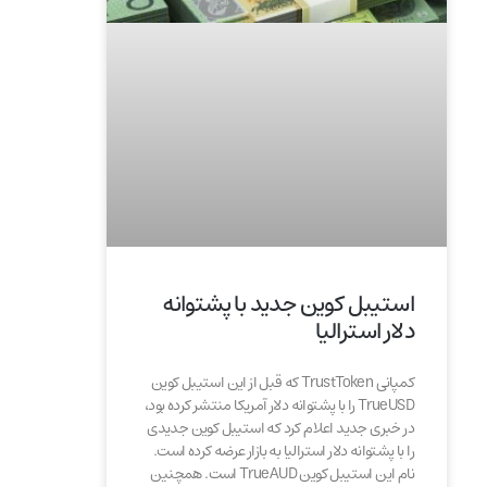
استیبل کوین جدید با پشتوانه
دلار استرالیا
کمپانی TrustToken که قبل از این استیبل کوین
TrueUSD را با پشتوانه دلار آمریکا منتشر کرده بود،
در خبری جدید اعلام کرد که استیبل کوین جدیدی
را با پشتوانه دلار استرالیا به بازار عرضه کرده است.
نام این استیبل کوین TrueAUD است. همچنین