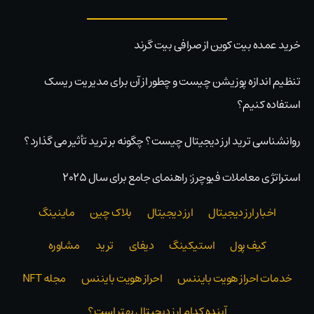
خرید عمده بیت کوین از صرافی بیت گرند
تنظیم اندازه پوزیشن چیست و چطور از آن برای مدیریت ریسک
استفاده کنیم؟
روانشناسی ترید ارز دیجیتال چیست؟ چگونه بر ترید تأثیر می گذارد؟
استراتژی معاملات فیوچرز: راهنمای جامع برای سال ۲۰۲۵
اخبار ارز دیجیتال
ارز دیجیتال
بلاک‌ چین
ماینینگ
کیف پول
استیکینگ
دیفای
ترید
مشاوره
خدمات احراز هویت بایننس
احراز هویت بایننس
مجله NFT
آینده کدام ارز دیجیتال بهتر است؟