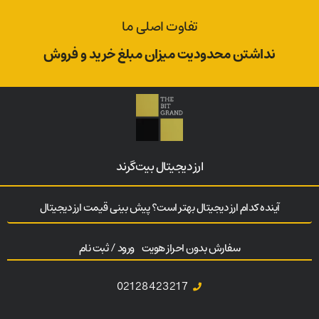
تفاوت اصلی ما
نداشتن محدودیت میزان مبلغ خرید و فروش
ارز‌ دیجیتال بیت‌گرند
آینده کدام ارز دیجیتال بهتر است؟ پیش بینی قیمت ارز دیجیتال
سفارش بدون احراز هویت
ورود / ثبت نام
02128423217