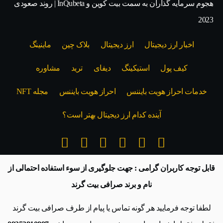
هجوم سرمایه گذاران به سمت بیت کوین و InQubeta | روند صعودی
2023
اخبار ارز دیجیتال
ارز دیجیتال
بلاک‌ چین
ماینینگ
کیف پول
استیکینگ
دیفای
ترید
مشاوره
خدمات احراز هویت بایننس
احراز هویت بایننس
مجله NFT
آینده کدام ارز دیجیتال بهتر است؟
قابل توجه کاربران گرامی : جهت جلوگیری از سوء استفاده احتمالی از
نام و برند صرافی بیت گرند
لطفا توجه فرمایید هر گونه تماس یا پیام از طرف صرافی بیت گرند