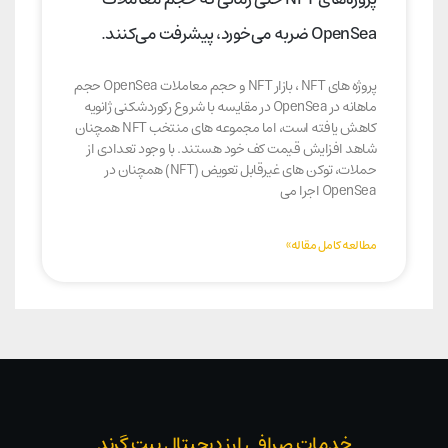
OpenSea ضربه می‌خورد، پیشرفت می‌کنند.
پروژه های NFT ، بازار NFT و حجم معاملات OpenSea حجم
ماهانه در OpenSea در مقایسه با شروع رکوردشکنی ژانویه
کاهش یافته است، اما مجموعه های منتخب NFT همچنان
شاهد افزایش قیمت کف خود هستند. با وجود تعدادی از
حملات، توکن های غیرقابل تعویض (NFT) همچنان در
OpenSea اجرا می
مطالعه کامل مقاله»
خدمات صرافی ارز دیجیتال بیت گرند