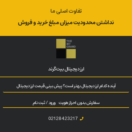
تفاوت اصلی ما
نداشتن محدودیت میزان مبلغ خرید و فروش
ارز‌ دیجیتال بیت‌گرند
آینده کدام ارز دیجیتال بهتر است؟ پیش بینی قیمت ارز دیجیتال
سفارش بدون احراز هویت
ورود / ثبت نام
02128423217