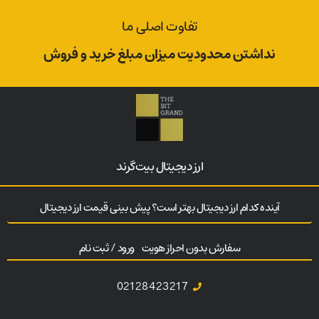
تفاوت اصلی ما
نداشتن محدودیت میزان مبلغ خرید و فروش
ارز‌ دیجیتال بیت‌گرند
آینده کدام ارز دیجیتال بهتر است؟ پیش بینی قیمت ارز دیجیتال
سفارش بدون احراز هویت
ورود / ثبت نام
02128423217