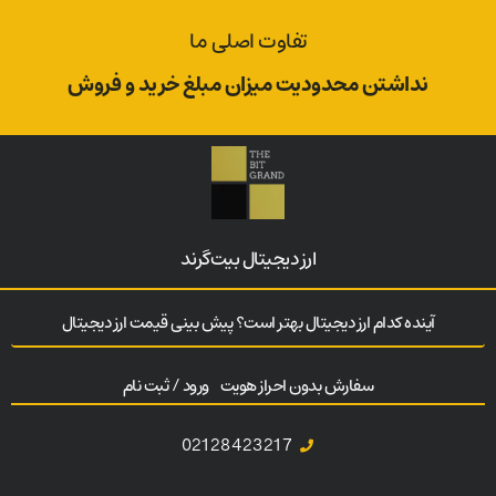
تفاوت اصلی ما
نداشتن محدودیت میزان مبلغ خرید و فروش
ارز‌ دیجیتال بیت‌گرند
آینده کدام ارز دیجیتال بهتر است؟ پیش بینی قیمت ارز دیجیتال
سفارش بدون احراز هویت
ورود / ثبت نام
02128423217