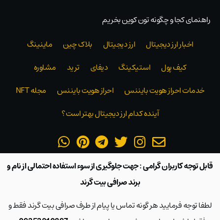
راهنمای کجا و چگونه تون کوین بخریم
اخبار ارز دیجیتال
ارز دیجیتال
بلاک‌ چین
ماینینگ
کیف پول
استیکینگ
دیفای
ترید
مشاوره
خدمات احراز هویت بایننس
احراز هویت بایننس
مجله NFT
آینده کدام ارز دیجیتال بهتر است؟
قابل توجه کاربران گرامی : جهت جلوگیری از سوء استفاده احتمالی از نام و
برند صرافی بیت گرند
لطفا توجه فرمایید هر گونه تماس یا پیام از طرف صرافی بیت گرند فقط و