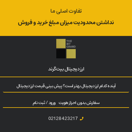
تفاوت اصلی ما
نداشتن محدودیت میزان مبلغ خرید و فروش
ارز‌ دیجیتال بیت‌گرند
آینده کدام ارز دیجیتال بهتر است؟ پیش بینی قیمت ارز دیجیتال
سفارش بدون احراز هویت
ورود / ثبت نام
02128423217