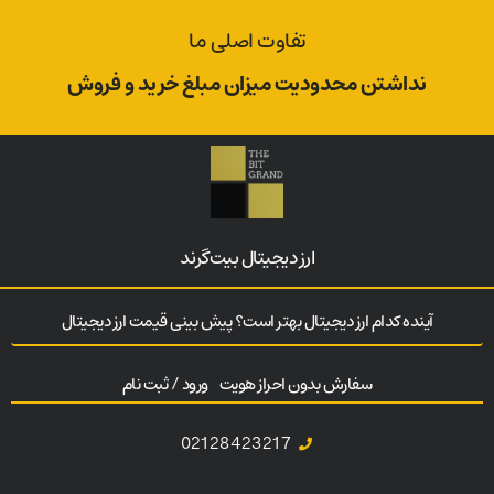
تفاوت اصلی ما
نداشتن محدودیت میزان مبلغ خرید و فروش
ارز‌ دیجیتال بیت‌گرند
آینده کدام ارز دیجیتال بهتر است؟ پیش بینی قیمت ارز دیجیتال
سفارش بدون احراز هویت
ورود / ثبت نام
02128423217