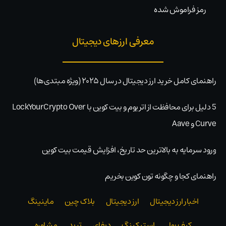
رمز فراموش شده
معرفی ارزهای دیجیتال
راهنمای کامل خرید ارز دیجیتال در سال ۲۰۲۵ (ویژه مبتدی‌ها)
5 دلیل برای محافظت از اتریوم و بیت کوین با LockYourCrypto Over
Curve و Aave
ورود سرمایه به بالاترین حد تاریخ، افزایش قیمت بیت کوین
راهنمای کجا و چگونه تون کوین بخریم
اخبار ارز دیجیتال
ارز دیجیتال
بلاک‌ چین
ماینینگ
کیف پول
استیکینگ
دیفای
ترید
مشاوره